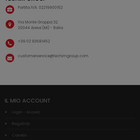
Partita IVA: 02219900152
Via Monte Grappa 32
20044 Arese (MI) - Italia
+39 02 93581452
customerservice@techimgroup.com
IL MIO ACCOUNT
Login - Accedi
Registrati
Carrello