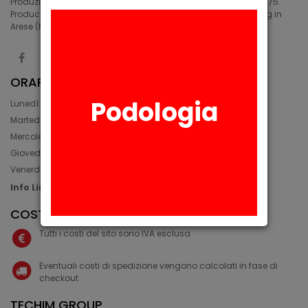
Produzione di siliconi medicali e industriali in Arese (MI) dal 1975.
Production of medical and industrial silicones. Manufacturing in
Arese (MI) since 1975.
ORARIO
Podologia
Lunedì: 08:30 - 12:30, 14:00 - 17:45
Martedì: 08:30 - 12:30, 14:00 - 17:00
Mercoledì: 08:30 - 12:30, 14:00 - 17:00
Giovedì: 09:30 - 12:30, 14:00 - 17:00
Venerdì: 08:30 - 12:30, 14:00 - 17:00
Info Line: +39 02 93581452
COSTI IVA E SPEDIZIONE
Tutti i costi del sito sono IVA esclusa
Eventuali costi di spedizione vengono calcolati in fase di
checkout
TECHIM GROUP