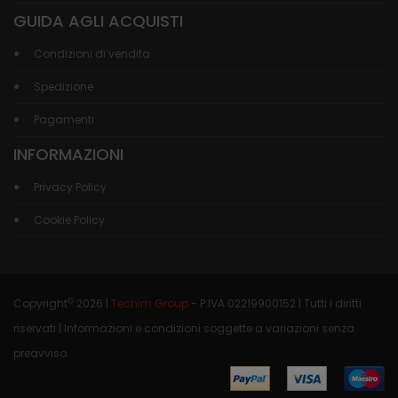
GUIDA AGLI ACQUISTI
Condizioni di vendita
Spedizione
Pagamenti
INFORMAZIONI
Privacy Policy
Cookie Policy
©
Copyright
2026 |
Techim Group
- P.IVA 02219900152 | Tutti i diritti
riservati | Informazioni e condizioni soggette a variazioni senza
preavviso.