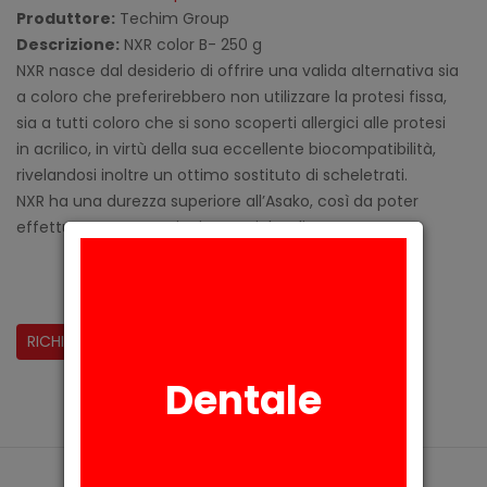
Produttore:
Techim Group
Descrizione:
NXR color B- 250 g
NXR nasce dal desiderio di offrire una valida alternativa sia
a coloro che preferirebbero non utilizzare la protesi fissa,
sia a tutti coloro che si sono scoperti allergici alle protesi
in acrilico, in virtù della sua eccellente biocompatibilità,
rivelandosi inoltre un ottimo sostituto di scheletrati.
NXR ha una durezza superiore all’Asako, così da poter
effettuare progettazioni protesiche diverse.
CONDIVIDI:
RICHIESTA INFORMAZIONI
Dentale