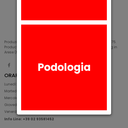
Produzione di siliconi medicali e industriali in Arese (MI) dal 1975.
Production of medical and industrial silicones. Manufacturing in
Arese (MI) since 1975.
Podologia
ORARIO
Lunedì: 08:30 - 12:30, 14:00 - 17:45
Martedì: 08:30 - 12:30, 14:00 - 17:00
Mercoledì: 08:30 - 12:30, 14:00 - 17:00
Giovedì: 09:30 - 12:30, 14:00 - 17:00
Venerdì: 08:30 - 12:30, 14:00 - 17:00
Info Line: +39 02 93581452