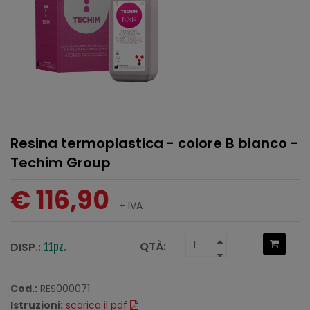
Resina termoplastica - colore B bianco -
Techim Group
€ 116,90
+ IVA
QTÀ:
DISP.:
11pz.
Cod.:
RES000071
Istruzioni:
scarica il pdf