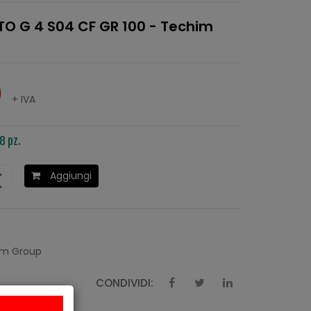
O G 4 S04 CF GR 100 - Techim
0
+ IVA
8 pz.
Aggiungi
m Group
CONDIVIDI: