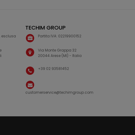
TECHIM GROUP
VA esclusa
Partita IVA: 02219900152
e
Via Monte Grappa 32
i
20044 Arese (MI) - Italia
+39 02 93581452
customerservice@techimgroup.com