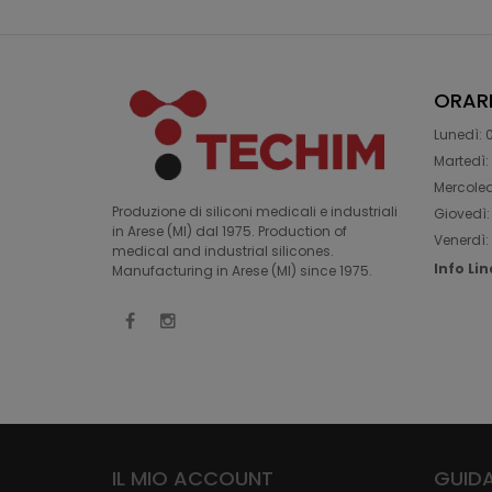
ORAR
Lunedì: 0
Martedì: 
Mercoledì
Produzione di siliconi medicali e industriali
Giovedì: 
in Arese (MI) dal 1975. Production of
Venerdì: 
medical and industrial silicones.
Info Li
Manufacturing in Arese (MI) since 1975.
IL MIO ACCOUNT
GUIDA