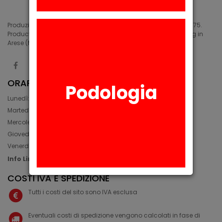
Produzione di siliconi medicali e industriali in Arese (MI) dal 1975.
Production of medical and industrial silicones. Manufacturing in
Arese (MI) since 1975.
ORARIO
Podologia
Lunedì: 08:30 - 12:30, 14:00 - 17:45
Martedì: 08:30 - 12:30, 14:00 - 17:00
Mercoledì: 08:30 - 12:30, 14:00 - 17:00
Giovedì: 09:30 - 12:30, 14:00 - 17:00
Venerdì: 08:30 - 12:30, 14:00 - 17:00
Info Line: +39 02 93581452
COSTI IVA E SPEDIZIONE
Tutti i costi del sito sono IVA esclusa
Eventuali costi di spedizione vengono calcolati in fase di