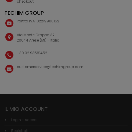
checkout
TECHIM GROUP
Partita IVA: 02219900152
Via Monte Grappa 32
20044 Arese (MI) - Italia
+39 02 93581452
customerservice@techimgroup.com
IL MIO ACCOUNT
Login - Accedi
Registrati