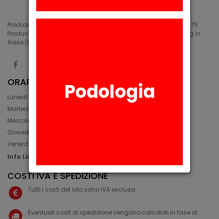
Produzione di siliconi medicali e industriali in Arese (MI) dal 1975.
Production of medical and industrial silicones. Manufacturing in
Arese (MI) since 1975.
ORARIO
Podologia
Lunedì: 08:30 - 12:30, 14:00 - 17:45
Martedì: 08:30 - 12:30, 14:00 - 17:00
Mercoledì: 08:30 - 12:30, 14:00 - 17:00
Giovedì: 09:30 - 12:30, 14:00 - 17:00
Venerdì: 08:30 - 12:30, 14:00 - 17:00
Info Line: +39 02 93581452
COSTI IVA E SPEDIZIONE
Tutti i costi del sito sono IVA esclusa
Eventuali costi di spedizione vengono calcolati in fase di