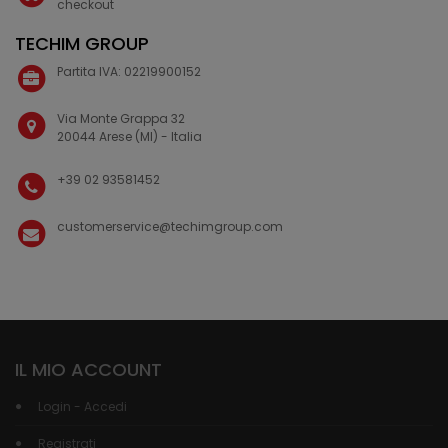
checkout
TECHIM GROUP
Partita IVA: 02219900152
Via Monte Grappa 32
20044 Arese (MI) - Italia
+39 02 93581452
customerservice@techimgroup.com
IL MIO ACCOUNT
Login - Accedi
Registrati