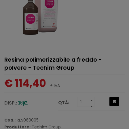
Resina polimerizzabile a freddo -
polvere - Techim Group
€ 114,40
+ IVA
QTÀ:
DISP.:
16pz.
Cod.:
RES060005
Produttore:
Techim Group