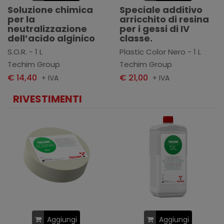
Soluzione chimica
Speciale additivo
per la
arricchito di resina
neutralizzazione
per i gessi di IV
dell’acido alginico
classe.
S.O.R. - 1 L
Plastic Color Nero - 1 L
Techim Group
Techim Group
€ 14,40
€ 21,00
+ IVA
+ IVA
RIVESTIMENTI
Aggiungi
Aggiungi