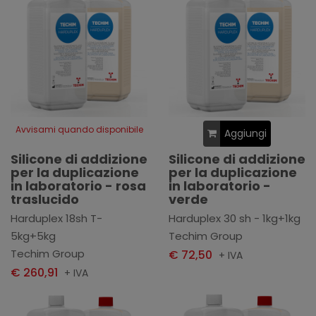
Avvisami quando disponibile
Aggiungi
Silicone di addizione
Silicone di addizione
per la duplicazione
per la duplicazione
in laboratorio - rosa
in laboratorio -
traslucido
verde
Harduplex 18sh T-
Harduplex 30 sh - 1kg+1kg
5kg+5kg
Techim Group
Techim Group
€ 72,50
+ IVA
€ 260,91
+ IVA