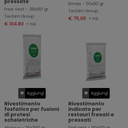
pressate
Ermes - 50x90 gr
Free Vest - 38x160 gr
Techim Group
Techim Group
€ 75,00
+ IVA
€ 104,80
+ IVA
Aggiungi
Aggiungi
Rivestimento
Rivestimento
fosfatico per fusioni
indicato per
di protesi
restauri fresati e
scheletriche
pressati
Abacuc - 30x200 gr
Disil vest - 30x100 gr