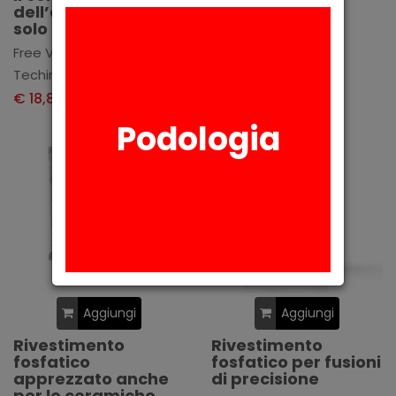
dell’espansione
3 D casting - 5 kg
solo per il Free Vest.
Techim Group
Free Vest Liquid - 1 L
€ 88,20
+ IVA
Techim Group
€ 18,80
+ IVA
Podologia
Aggiungi
Aggiungi
Rivestimento
Rivestimento
fosfatico
fosfatico per fusioni
apprezzato anche
di precisione
per le ceramiche