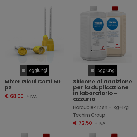
Aggiungi
Aggiungi
Mixer Gialli Corti 50
Silicone di addizione
pz
per la duplicazione
in laboratorio -
€ 68,00
+ IVA
azzurro
Harduplex 12 sh - 1kg+1kg
Techim Group
€ 72,50
+ IVA