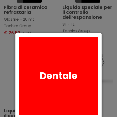
Fibra di ceramica
Liquido speciale per
refrattaria
il controllo
dell’espansione
Glasfire - 20 mt
Sil - 1 L
Techim Group
Techim Group
€ 26,50
+ IVA
€ 18,80
+ IVA
Dentale
Aggiungi
Aggiungi
Liquido speciale per
Rivestimento
il controllo
fosfatico