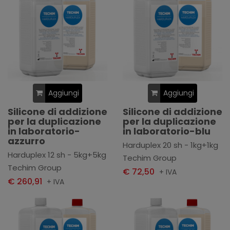
Aggiungi
Aggiungi
Silicone di addizione
Silicone di addizione
per la duplicazione
per la duplicazione
in laboratorio-
in laboratorio-blu
azzurro
Harduplex 20 sh - 1kg+1kg
Harduplex 12 sh - 5kg+5kg
Techim Group
Techim Group
€ 72,50
+ IVA
€ 260,91
+ IVA