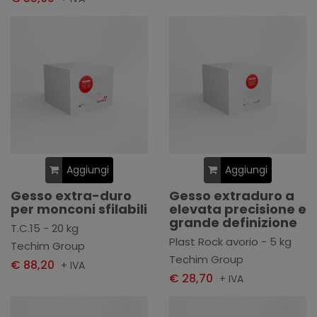
Aggiungi
Aggiungi
Gesso extra-duro
Gesso extraduro a
per monconi sfilabili
elevata precisione e
grande definizione
T.C.15 - 20 kg
Plast Rock avorio - 5 kg
Techim Group
Techim Group
€ 88,20
+ IVA
€ 28,70
+ IVA