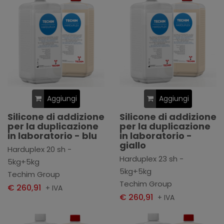
Aggiungi
Aggiungi
Silicone di addizione
Silicone di addizione
per la duplicazione
per la duplicazione
in laboratorio - blu
in laboratorio -
giallo
Harduplex 20 sh -
Harduplex 23 sh -
5kg+5kg
5kg+5kg
Techim Group
Techim Group
€ 260,91
+ IVA
€ 260,91
+ IVA