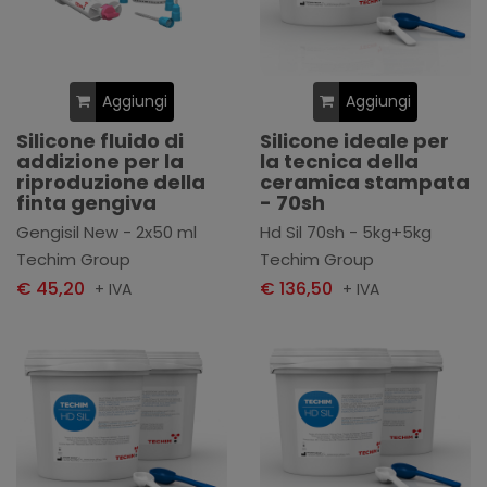
Aggiungi
Aggiungi
Silicone fluido di
Silicone ideale per
addizione per la
la tecnica della
riproduzione della
ceramica stampata
finta gengiva
- 70sh
Gengisil New - 2x50 ml
Hd Sil 70sh - 5kg+5kg
Techim Group
Techim Group
€ 45,20
€ 136,50
+ IVA
+ IVA