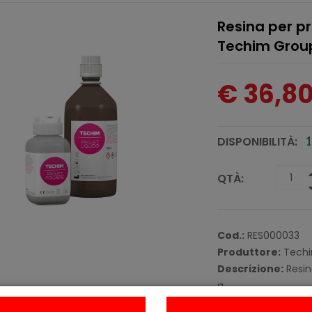
Resina per pr
Techim Grou
€ 36,8
DISPONIBILITÀ:
1
QTÀ:
Cod.:
RES000033
Produttore:
Techi
Descrizione:
Resin
a
pressione a bassa 