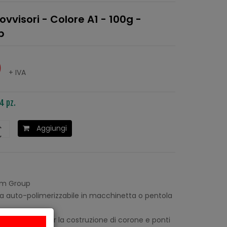
ovvisori - Colore A1 - 100g -
p
0
+ IVA
4 pz.
Aggiungi
m Group
a auto-polimerizzabile in macchinetta o pentola
temperatura per la costruzione di corone e ponti