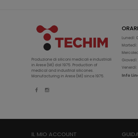
ORAR
Lunedì: 0
Martedì: 
Mercoledì
Produzione di siliconi medicali e industriali
Giovedì: 
in Arese (MI) dal 1975. Production of
Venerdì: 
medical and industrial silicones.
Info Li
Manufacturing in Arese (MI) since 1975.
IL MIO ACCOUNT
GUIDA