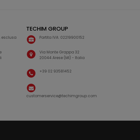
TECHIM GROUP
VA esclusa
Partita IVA: 02219900152
e
Via Monte Grappa 32
i
20044 Arese (MI) - Italia
+39 02 93581452
customerservice@techimgroup.com