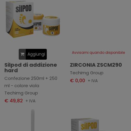
Avvisami quando disponibile
Aggiungi
Silpod di addizione
ZIRCONIA ZSCM290
hard
Techimg Group
Confezione 250ml + 250
€ 0,00
+ IVA
ml - colore viola
Techimg Group
€ 49,82
+ IVA