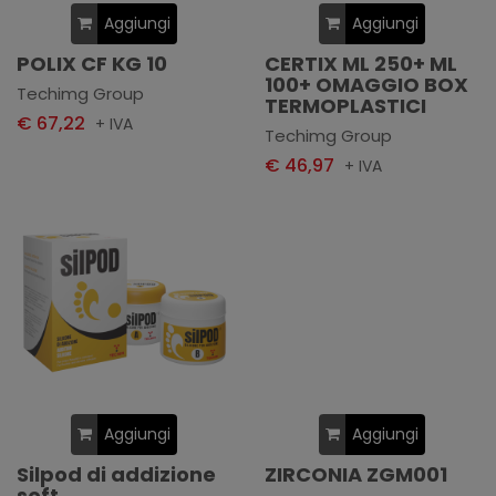
Aggiungi
Aggiungi
POLIX CF KG 10
CERTIX ML 250+ ML
100+ OMAGGIO BOX
Techimg Group
TERMOPLASTICI
€ 67,22
+ IVA
Techimg Group
€ 46,97
+ IVA
Aggiungi
Aggiungi
Silpod di addizione
ZIRCONIA ZGM001
soft