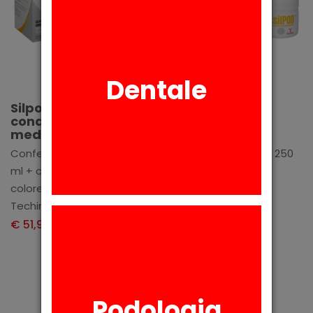
Dentale
Aggiungi
Aggiungi
Silpod di
Silpod di
condensazione
condensazione
medium
hard
Confezione 250ml + 250
Confezione 250ml + 250
ml + catalizzatore -
ml + catalizzatore -
colore beige
colore viola
Techimg Group
Techimg Group
€ 51,90
€ 51,90
+ IVA
+ IVA
Podologia