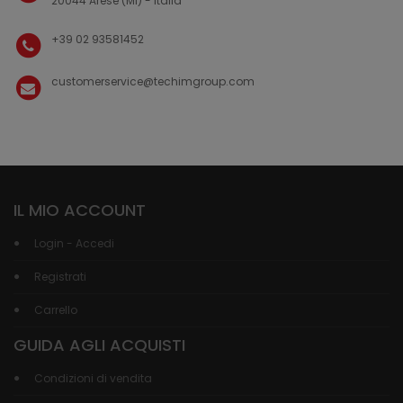
20044 Arese (MI) - Italia
+39 02 93581452
customerservice@techimgroup.com
IL MIO ACCOUNT
Login - Accedi
Registrati
Carrello
GUIDA AGLI ACQUISTI
Condizioni di vendita