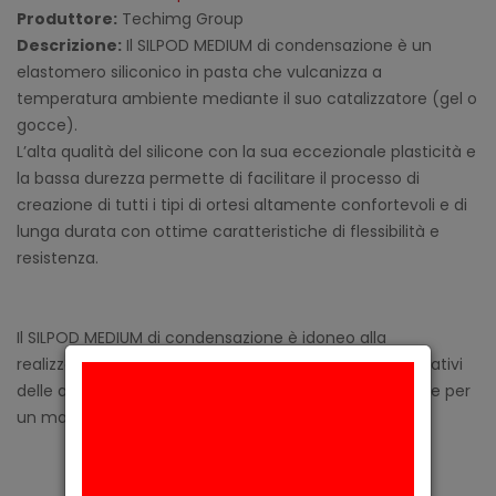
Produttore:
Techimg Group
Descrizione:
Il SILPOD MEDIUM di condensazione è un
elastomero siliconico in pasta che vulcanizza a
temperatura ambiente mediante il suo catalizzatore (gel o
gocce).
L’alta qualità del silicone con la sua eccezionale plasticità e
la bassa durezza permette di facilitare il processo di
creazione di tutti i tipi di ortesi altamente confortevoli e di
lunga durata con ottime caratteristiche di flessibilità e
resistenza.
Il SILPOD MEDIUM di condensazione è idoneo alla
realizzazione di ortesi, dispositivi protettivi o compensativi
delle alterazioni strutturali del piede, specificatamente per
un maggior confort.