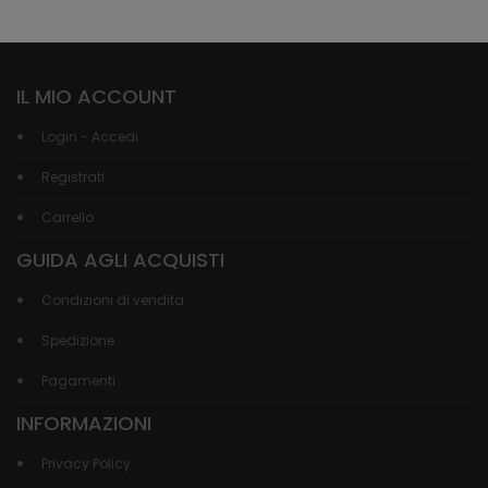
IL MIO ACCOUNT
Login - Accedi
Registrati
Carrello
GUIDA AGLI ACQUISTI
Condizioni di vendita
Spedizione
Pagamenti
INFORMAZIONI
Privacy Policy