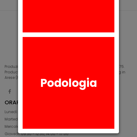
Produzione di siliconi medicali e industriali in Arese (MI) dal 1975.
Production of medical and industrial silicones. Manufacturing in
Arese (MI) since 1975.
Podologia
ORARIO
Lunedì: 08:30 - 12:30, 14:00 - 17:45
Martedì: 08:30 - 12:30, 14:00 - 17:00
Mercoledì: 08:30 - 12:30, 14:00 - 17:00
Giovedì: 09:30 - 12:30, 14:00 - 17:00