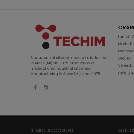
ORAR
Lunedì: 0
Martedì: 
Mercoledì
Produzione di siliconi medicali e industriali
Giovedì: 
in Arese (MI) dal 1975. Production of
Venerdì: 
medical and industrial silicones.
Info Li
Manufacturing in Arese (MI) since 1975.
IL MIO ACCOUNT
GUIDA