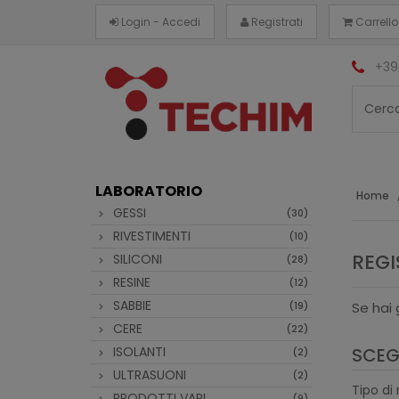
Login - Accedi
Registrati
Carrello
+39
LABORATORIO
Home
GESSI
(30)
RIVESTIMENTI
(10)
REGI
SILICONI
(28)
RESINE
(12)
SABBIE
(19)
Se hai 
CERE
(22)
ISOLANTI
SCEGL
(2)
ULTRASUONI
(2)
Tipo di
PRODOTTI VARI
(9)