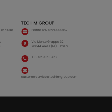
TECHIM GROUP
VA esclusa
Partita IVA: 02219900152
e
Via Monte Grappa 32
i
20044 Arese (MI) - Italia
+39 02 93581452
customerservice@techimgroup.com