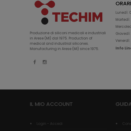
ORAR
Lunedì: 0
Martedì: 
Mercoledì
Produzione di siliconi medicali e industriali
Giovedì: 
in Arese (MI) dal 1975. Production of
Venerdì: 
medical and industrial silicones.
Info Li
Manufacturing in Arese (MI) since 1975.
IL MIO ACCOUNT
GUIDA
Login - Accedi
Cond