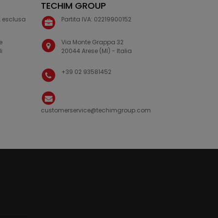
TECHIM GROUP
VA esclusa
Partita IVA: 02219900152
e
Via Monte Grappa 32
i
20044 Arese (MI) - Italia
+39 02 93581452
customerservice@techimgroup.com