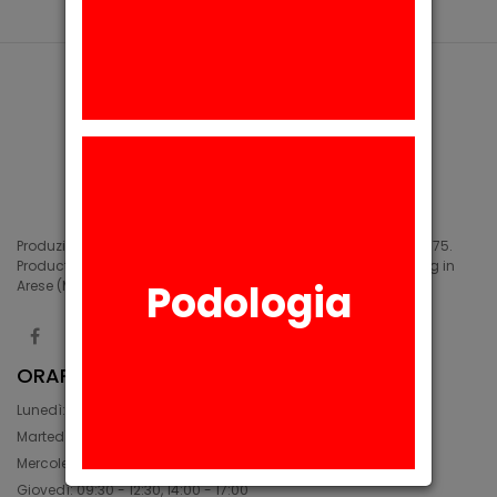
Produzione di siliconi medicali e industriali in Arese (MI) dal 1975.
Production of medical and industrial silicones. Manufacturing in
Podologia
Arese (MI) since 1975.
ORARIO
Lunedì: 08:30 - 12:30, 14:00 - 17:45
Martedì: 08:30 - 12:30, 14:00 - 17:00
Mercoledì: 08:30 - 12:30, 14:00 - 17:00
Giovedì: 09:30 - 12:30, 14:00 - 17:00