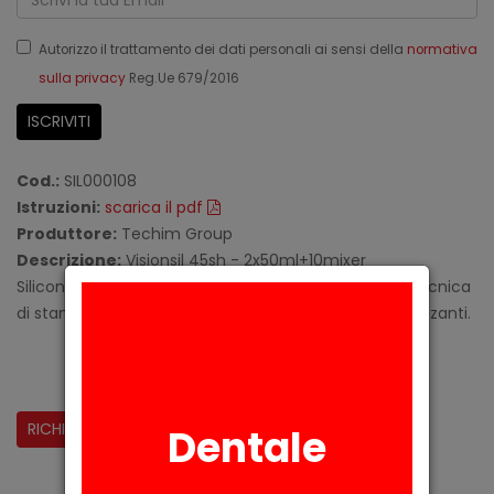
Autorizzo il trattamento dei dati personali ai sensi della
normativa
sulla privacy
Reg.Ue 679/2016
ISCRIVITI
Cod.:
SIL000108
Istruzioni:
scarica il pdf
Produttore:
Techim Group
Descrizione:
Visionsil 45sh - 2x50ml+10mixer
Silicone di addizione fluido trasparente. Usato nella tecnica
di stampaggio e iniezione dei compositi fotopolimerizzanti.
CONDIVIDI:
RICHIESTA INFORMAZIONI
Dentale