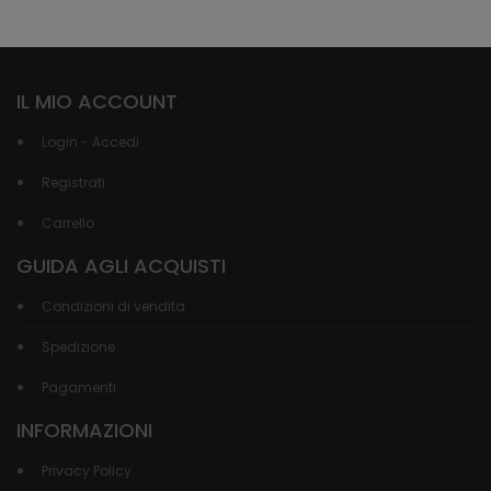
IL MIO ACCOUNT
Login - Accedi
Registrati
Carrello
GUIDA AGLI ACQUISTI
Condizioni di vendita
Spedizione
Pagamenti
INFORMAZIONI
Privacy Policy