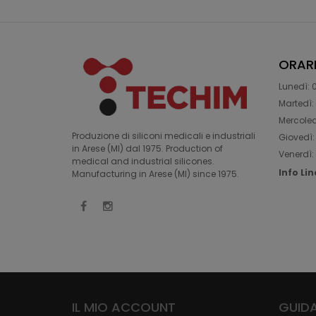
ORAR
Lunedì: 0
Martedì: 
Mercoledì
Produzione di siliconi medicali e industriali
Giovedì: 
in Arese (MI) dal 1975. Production of
Venerdì: 
medical and industrial silicones.
Info Li
Manufacturing in Arese (MI) since 1975.
IL MIO ACCOUNT
GUIDA