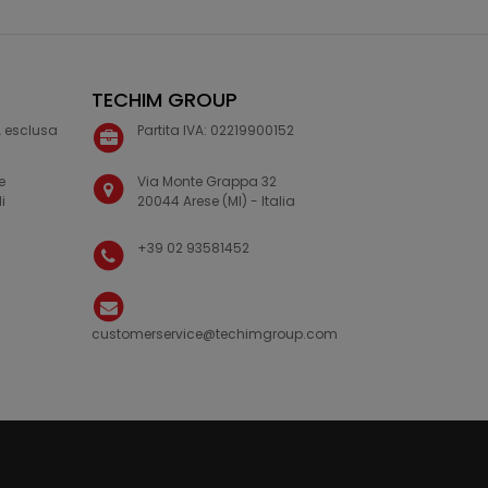
TECHIM GROUP
VA esclusa
Partita IVA: 02219900152
e
Via Monte Grappa 32
i
20044 Arese (MI) - Italia
+39 02 93581452
customerservice@techimgroup.com