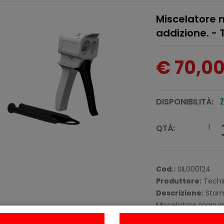
Miscelatore 
addizione. -
€ 70,0
DISPONIBILITÀ:
2
QTÀ:
Cod.:
SIL000124
Produttore:
Techi
Descrizione:
Starm
Miscelatore manuale