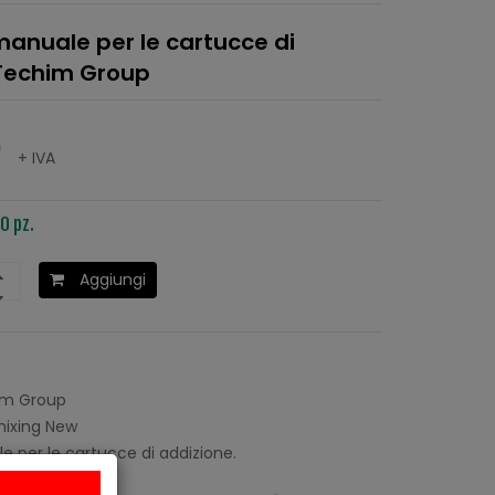
manuale per le cartucce di
 Techim Group
0
+ IVA
0 pz.
Aggiungi
m Group
ixing New
 per le cartucce di addizione.