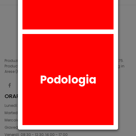
Produzione di siliconi medicali e industriali in Arese (MI) dal 1975.
Production of medical and industrial silicones. Manufacturing in
Arese (MI) since 1975.
Podologia
ORARIO
Lunedì: 08:30 - 12:30, 14:00 - 17:45
Martedì: 08:30 - 12:30, 14:00 - 17:00
Mercoledì: 08:30 - 12:30, 14:00 - 17:00
Giovedì: 09:30 - 12:30, 14:00 - 17:00
Venerdì: 08:30 - 12:30, 14:00 - 17:00