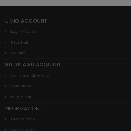
IL MIO ACCOUNT
Login - Accedi
Registrati
Carrello
GUIDA AGLI ACQUISTI
Condizioni di vendita
Spedizione
Pagamenti
INFORMAZIONI
Privacy Policy
Cookie Policy