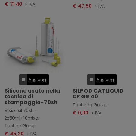
€ 71,40
+ IVA
€ 47,50
+ IVA
Aggiungi
Aggiungi
Silicone usato nella
SILPOD CATLIQUID
tecnica di
CF GR 40
stampaggio-70sh
Techimg Group
Visionsil 70sh -
€ 0,00
+ IVA
2x50ml+10mixer
Techim Group
€ 45,20
+ IVA