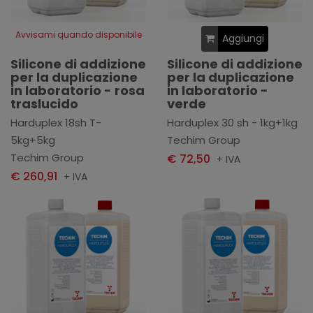
Avvisami quando disponibile
Aggiungi
Silicone di addizione
Silicone di addizione
per la duplicazione
per la duplicazione
in laboratorio - rosa
in laboratorio -
traslucido
verde
Harduplex 18sh T-
Harduplex 30 sh - 1kg+1kg
5kg+5kg
Techim Group
Techim Group
€ 72,50
+ IVA
€ 260,91
+ IVA