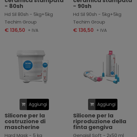
ceramica stampata
ceramica stampata
- 80sh
- 90sh
Hd Sil 80sh - 5kg+5kg
Hd Sil 90sh - 5kg+5kg
Techim Group
Techim Group
€ 136,50
€ 136,50
+ IVA
+ IVA
Aggiungi
Aggiungi
Silicone per la
Silicone per la
costruzione di
riproduzione della
mascherine
finta gengiva
Hard Mask - 5 kg
Gengisil Soft - 2x50 ml