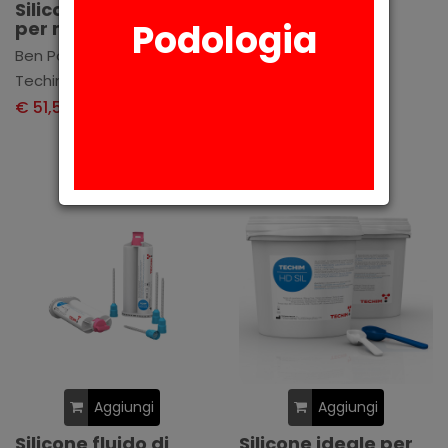
Silicone di addizione
Silicone di
Podologia
per molteplici usi
condensazione
utilizzato per le
Ben Position - 2x50ml
costruzioni di
Techim Group
mascherine
€ 51,50
+ IVA
Maschersil - 5kg
Techim Group
€ 57,69
+ IVA
Aggiungi
Aggiungi
Silicone fluido di
Silicone ideale per