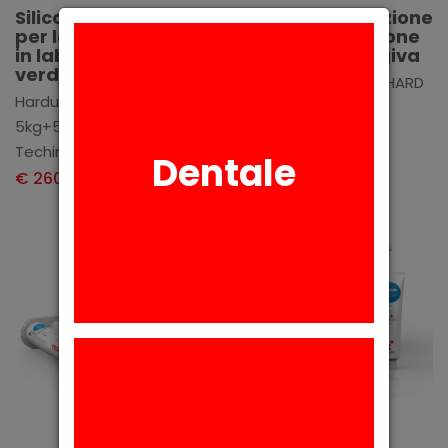
Silicone di addizione
Silicone di addizione
per la duplicazione
per la riproduzione
in laboratorio-
della finta gengiva
verde
Gengisil - 2x50 ml - HARD
Harduplex 30 sh -
Techim Group
5kg+5kg
€ 47,50
+ IVA
Techim Group
Dentale
€ 260,91
+ IVA
Aggiungi
Aggiungi