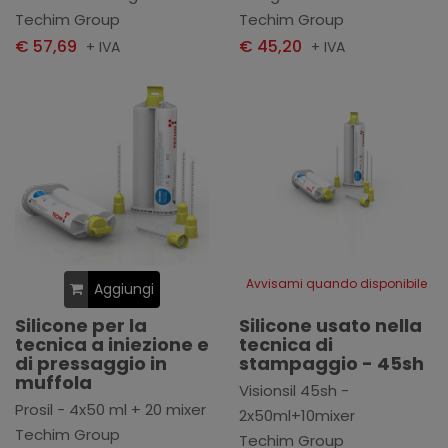
Techim Group
Techim Group
€ 57,69
€ 45,20
+ IVA
+ IVA
Avvisami quando disponibile
Aggiungi
Silicone per la
Silicone usato nella
tecnica a iniezione e
tecnica di
di pressaggio in
stampaggio - 45sh
muffola
Visionsil 45sh -
Prosil - 4x50 ml + 20 mixer
2x50ml+10mixer
Techim Group
Techim Group