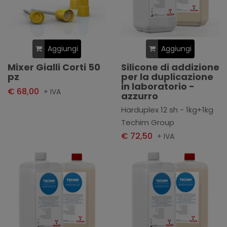
Aggiungi
Aggiungi
Mixer Gialli Corti 50
Silicone di addizione
pz
per la duplicazione
in laboratorio -
€ 68,00
+ IVA
azzurro
Harduplex 12 sh - 1kg+1kg
Techim Group
€ 72,50
+ IVA