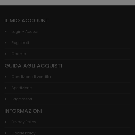
IL MIO ACCOUNT
Login - Accedi
Registrati
Carrello
GUIDA AGLI ACQUISTI
Condizioni di vendita
Spedizione
Pagamenti
INFORMAZIONI
Privacy Policy
Cookie Policy