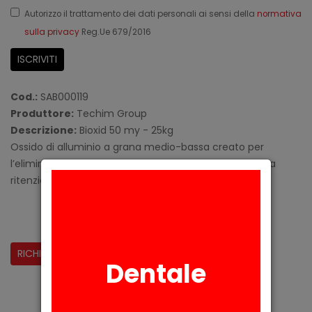
Autorizzo il trattamento dei dati personali ai sensi della
normativa
sulla privacy
Reg.Ue 679/2016
ISCRIVITI
Cod.:
SAB000119
Produttore:
Techim Group
Descrizione:
Bioxid 50 my - 25kg
Ossido di alluminio a grana medio-bassa creato per
l’eliminazione di ossidi dalla struttura metallica e per la
ritenzione-abrasione meccanica.
CONDIVIDI:
RICHIESTA INFORMAZIONI
Dentale