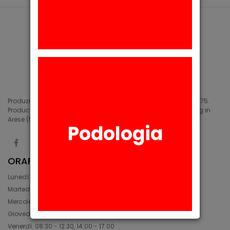
Produzione di siliconi medicali e industriali in Arese (MI) dal 1975.
Production of medical and industrial silicones. Manufacturing in
Arese (MI) since 1975.
Podologia
ORARIO
Lunedì: 08:30 - 12:30, 14:00 - 17:45
Martedì: 08:30 - 12:30, 14:00 - 17:00
Mercoledì: 08:30 - 12:30, 14:00 - 17:00
Giovedì: 09:30 - 12:30, 14:00 - 17:00
Venerdì: 08:30 - 12:30, 14:00 - 17:00