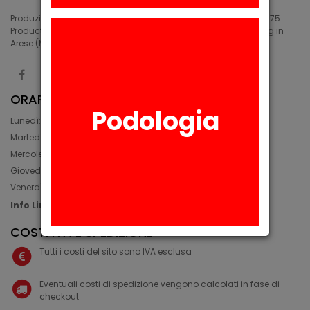
Produzione di siliconi medicali e industriali in Arese (MI) dal 1975.
Production of medical and industrial silicones. Manufacturing in
Arese (MI) since 1975.
ORARIO
Podologia
Lunedì: 08:30 - 12:30, 14:00 - 17:45
Martedì: 08:30 - 12:30, 14:00 - 17:00
Mercoledì: 08:30 - 12:30, 14:00 - 17:00
Giovedì: 09:30 - 12:30, 14:00 - 17:00
Venerdì: 08:30 - 12:30, 14:00 - 17:00
Info Line: +39 02 93581452
COSTI IVA E SPEDIZIONE
Tutti i costi del sito sono IVA esclusa
Eventuali costi di spedizione vengono calcolati in fase di
checkout