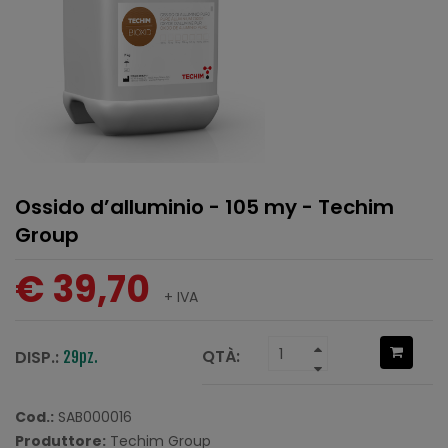
Ossido d’alluminio - 105 my - Techim
Group
€ 39,70
+ IVA
QTÀ:
DISP.:
29pz.
Cod.:
SAB000016
Produttore:
Techim Group