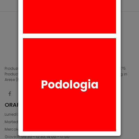
Produzione di siliconi medicali e industriali in Arese (MI) dal 1975.
Production of medical and industrial silicones. Manufacturing in
Podologia
Arese (MI) since 1975.
ORARIO
Lunedì: 08:30 - 12:30, 14:00 - 17:45
Martedì: 08:30 - 12:30, 14:00 - 17:00
Mercoledì: 08:30 - 12:30, 14:00 - 17:00
Giovedì: 09:30 - 12:30, 14:00 - 17:00