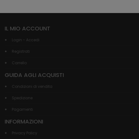
IL MIO ACCOUNT
Login - Accedi
Registrati
Carrello
GUIDA AGLI ACQUISTI
Condizioni di vendita
Spedizione
Pagamenti
INFORMAZIONI
Privacy Policy