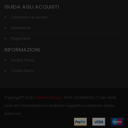
GUIDA AGLI ACQUISTI
Condizioni di vendita
Spedizione
Pagamenti
INFORMAZIONI
Privacy Policy
Cookie Policy
©
Copyright
2026 |
Techim Group
- P.IVA 02219900152 | Tutti i diritti
riservati | Informazioni e condizioni soggette a variazioni senza
preavviso.