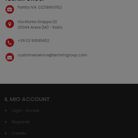
Partita IVA: 02219900152
Via Monte Grappa 32
20044 Arese (MI) - Italia
+39 02 93581452
customerservice@techimgroup.com
IL MIO ACCOUNT
Login - Accedi
Registrati
Carrello