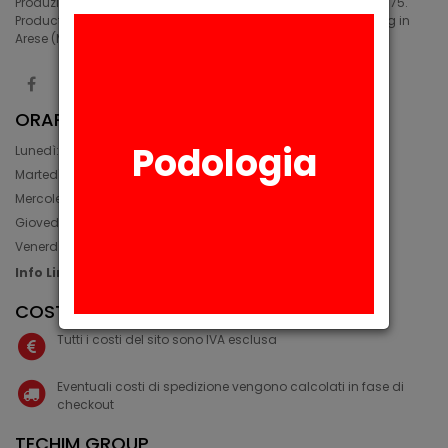
Produzione di siliconi medicali e industriali in Arese (MI) dal 1975.
Production of medical and industrial silicones. Manufacturing in
Arese (MI) since 1975.
ORARIO
Podologia
Lunedì: 08:30 - 12:30, 14:00 - 17:45
Martedì: 08:30 - 12:30, 14:00 - 17:00
Mercoledì: 08:30 - 12:30, 14:00 - 17:00
Giovedì: 09:30 - 12:30, 14:00 - 17:00
Venerdì: 08:30 - 12:30, 14:00 - 17:00
Info Line: +39 02 93581452
COSTI IVA E SPEDIZIONE
Tutti i costi del sito sono IVA esclusa
Eventuali costi di spedizione vengono calcolati in fase di
checkout
TECHIM GROUP