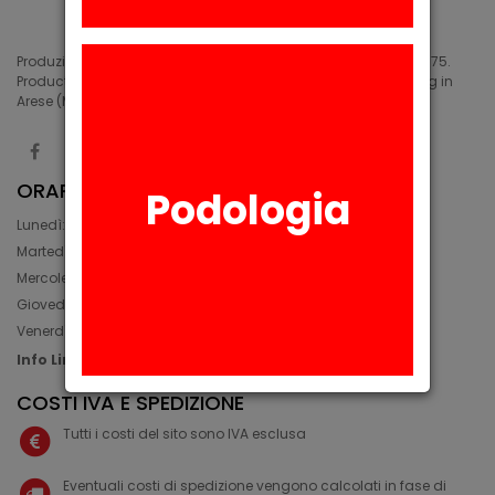
Produzione di siliconi medicali e industriali in Arese (MI) dal 1975.
Production of medical and industrial silicones. Manufacturing in
Arese (MI) since 1975.
ORARIO
Podologia
Lunedì: 08:30 - 12:30, 14:00 - 17:45
Martedì: 08:30 - 12:30, 14:00 - 17:00
Mercoledì: 08:30 - 12:30, 14:00 - 17:00
Giovedì: 09:30 - 12:30, 14:00 - 17:00
Venerdì: 08:30 - 12:30, 14:00 - 17:00
Info Line: +39 02 93581452
COSTI IVA E SPEDIZIONE
Tutti i costi del sito sono IVA esclusa
Eventuali costi di spedizione vengono calcolati in fase di