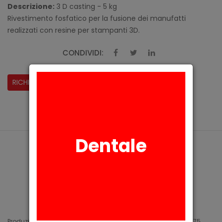
Descrizione:
3 D casting - 5 kg
Rivestimento fosfatico per la fusione dei manufatti
realizzati con resine per stampanti 3D.
CONDIVIDI:
RICHIESTA INFORMAZIONI
Dentale
Produzione di siliconi medicali e industriali in Arese (MI) dal 1975.