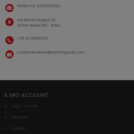
Partita IVA: 02219900152
Via Monte Grappa 32
20044 Arese (MI) - Italia
+39 02 93581452
customerservice@techimgroup.com
IL MIO ACCOUNT
Login - Accedi
Registrati
Carrello