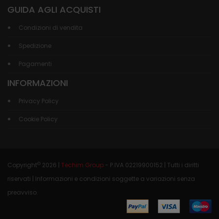
GUIDA AGLI ACQUISTI
Condizioni di vendita
Spedizione
Pagamenti
INFORMAZIONI
Privacy Policy
Cookie Policy
©
Copyright
2026 |
Techim Group
- P.IVA 02219900152 | Tutti i diritti
riservati | Informazioni e condizioni soggette a variazioni senza
preavviso.