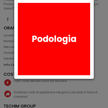
Production of medical and industrial silicones. Manufacturing in
Arese (MI) since 1975.
ORARIO
Podologia
Lunedì: 08:30 - 12:30, 14:00 - 17:45
Martedì: 08:30 - 12:30, 14:00 - 17:00
Mercoledì: 08:30 - 12:30, 14:00 - 17:00
Giovedì: 09:30 - 12:30, 14:00 - 17:00
Venerdì: 08:30 - 12:30, 14:00 - 17:00
Info Line: +39 02 93581452
COSTI IVA E SPEDIZIONE
Tutti i costi del sito sono IVA esclusa
Eventuali costi di spedizione vengono calcolati in fase di
checkout
TECHIM GROUP