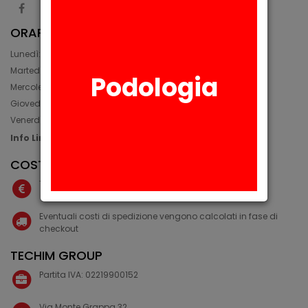
ORARIO
Lunedì: 08:30 - 12:30, 14:00 - 17:45
Martedì: 08:30 - 12:30, 14:00 - 17:00
Podologia
Mercoledì: 08:30 - 12:30, 14:00 - 17:00
Giovedì: 09:30 - 12:30, 14:00 - 17:00
Venerdì: 08:30 - 12:30, 14:00 - 17:00
Info Line: +39 02 93581452
COSTI IVA E SPEDIZIONE
Tutti i costi del sito sono IVA esclusa
Eventuali costi di spedizione vengono calcolati in fase di
checkout
TECHIM GROUP
Partita IVA: 02219900152
Via Monte Grappa 32