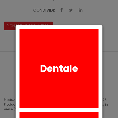
CONDIVIDI:
RICHIESTA INFORMAZIONI
Dentale
Produzione di siliconi medicali e industriali in Arese (MI) dal 1975.
Production of medical and industrial silicones. Manufacturing in
Arese (MI) since 1975.