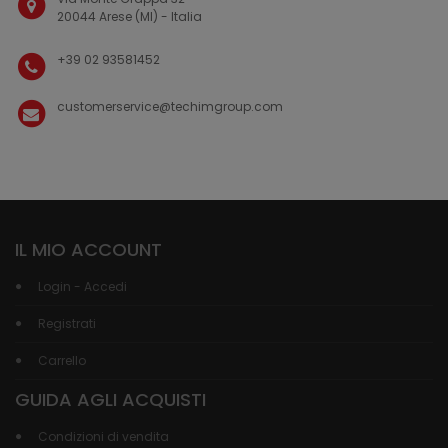
20044 Arese (MI) - Italia
+39 02 93581452
customerservice@techimgroup.com
IL MIO ACCOUNT
Login - Accedi
Registrati
Carrello
GUIDA AGLI ACQUISTI
Condizioni di vendita