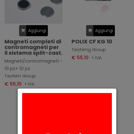
Aggiungi
Aggiungi
Magneti completi di
POLIX CF KG 10
contromagneti per
Techimg Group
il sistema split-cast.
€ 55,10
+ IVA
Magneti/contromagneti -
10 pz+ 10 pz
Techim Group
€ 55,10
+ IVA