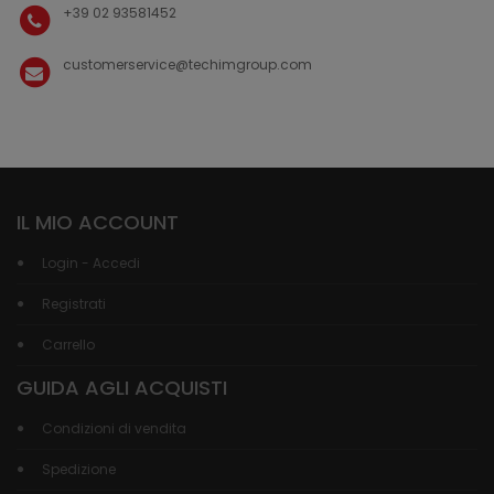
+39 02 93581452
customerservice@techimgroup.com
IL MIO ACCOUNT
Login - Accedi
Registrati
Carrello
GUIDA AGLI ACQUISTI
Condizioni di vendita
Spedizione