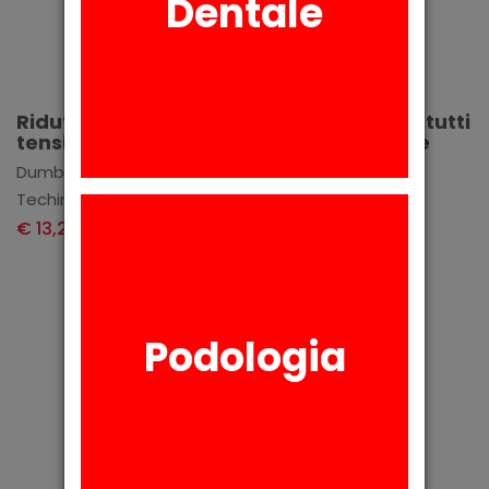
Dentale
Aggiungi
Aggiungi
Riduttore di
Sgrassante per tutti
tensione della cera
i tipi di impronte
Dumbors - 125 ml
B.R. 10 - 1 L
Techim Group
Techim Group
€ 13,20
€ 15,80
+ IVA
+ IVA
Podologia