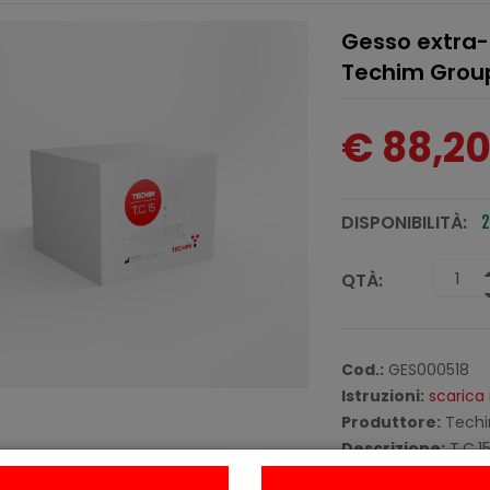
Gesso extra-d
Techim Grou
€ 88,2
DISPONIBILITÀ:
2
QTÀ:
Cod.:
GES000518
Istruzioni:
scarica 
Produttore:
Techi
Descrizione:
T.C.15
Gesso extra-duro pe