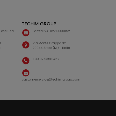
TECHIM GROUP
VA esclusa
Partita IVA: 02219900152
e
Via Monte Grappa 32
i
20044 Arese (MI) - Italia
+39 02 93581452
customerservice@techimgroup.com