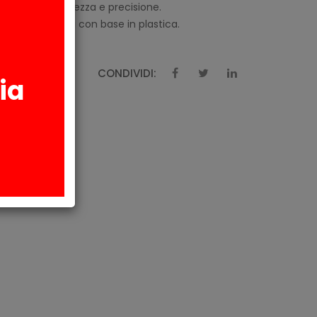
e un elevata durezza e precisione.
iluppo di modelli con base in plastica.
CONDIVIDI:
ia
AZIONI