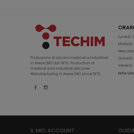
ORAR
Lunedì: 0
Martedì: 
Mercoledì
Produzione di siliconi medicali e industriali
Giovedì: 
in Arese (MI) dal 1975. Production of
Venerdì: 
medical and industrial silicones.
Info Li
Manufacturing in Arese (MI) since 1975.
IL MIO ACCOUNT
GUIDA