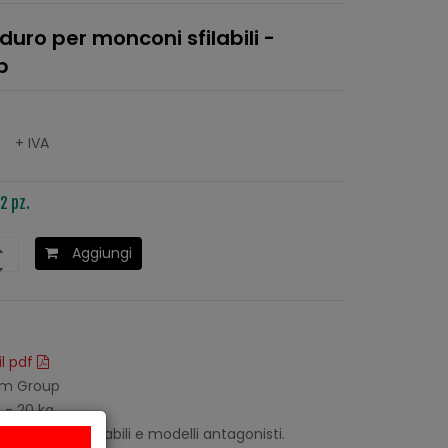
uro per monconi sfilabili -
p
0
+ IVA
2 pz.
Aggiungi
il pdf
m Group
 - 20 kg
r monconi sfilabili e modelli antagonisti.