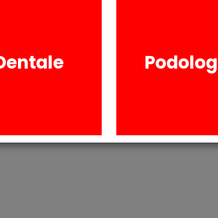
Privo di resine offr
È indicato per lo sv
Dentale
Podolog
RICHIESTA INFORM