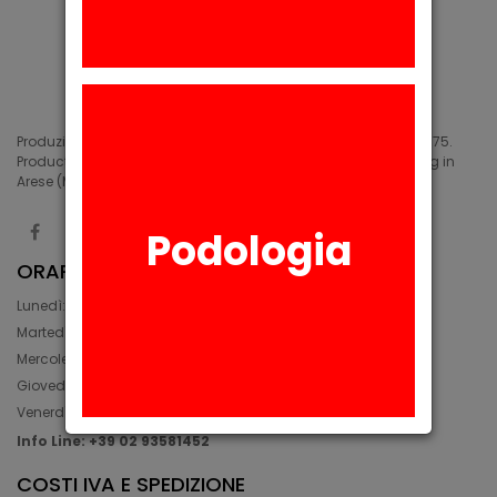
Produzione di siliconi medicali e industriali in Arese (MI) dal 1975.
Production of medical and industrial silicones. Manufacturing in
Arese (MI) since 1975.
Podologia
ORARIO
Lunedì: 08:30 - 12:30, 14:00 - 17:45
Martedì: 08:30 - 12:30, 14:00 - 17:00
Mercoledì: 08:30 - 12:30, 14:00 - 17:00
Giovedì: 09:30 - 12:30, 14:00 - 17:00
Venerdì: 08:30 - 12:30, 14:00 - 17:00
Info Line: +39 02 93581452
COSTI IVA E SPEDIZIONE