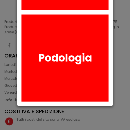
Produzione di siliconi medicali e industriali in Arese (MI) dal 1975.
Production of medical and industrial silicones. Manufacturing in
Arese (MI) since 1975.
Podologia
ORARIO
Lunedì: 08:30 - 12:30, 14:00 - 17:45
Martedì: 08:30 - 12:30, 14:00 - 17:00
Mercoledì: 08:30 - 12:30, 14:00 - 17:00
Giovedì: 09:30 - 12:30, 14:00 - 17:00
Venerdì: 08:30 - 12:30, 14:00 - 17:00
Info Line: +39 02 93581452
COSTI IVA E SPEDIZIONE
Tutti i costi del sito sono IVA esclusa