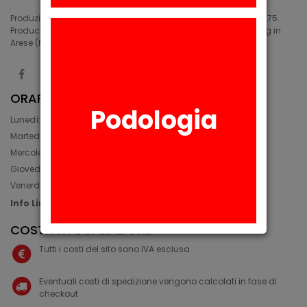
Produzione di siliconi medicali e industriali in Arese (MI) dal 1975.
Production of medical and industrial silicones. Manufacturing in
Arese (MI) since 1975.
ORARIO
Podologia
Lunedì: 08:30 - 12:30, 14:00 - 17:45
Martedì: 08:30 - 12:30, 14:00 - 17:00
Mercoledì: 08:30 - 12:30, 14:00 - 17:00
Giovedì: 09:30 - 12:30, 14:00 - 17:00
Venerdì: 08:30 - 12:30, 14:00 - 17:00
Info Line: +39 02 93581452
COSTI IVA E SPEDIZIONE
Tutti i costi del sito sono IVA esclusa
Eventuali costi di spedizione vengono calcolati in fase di
checkout