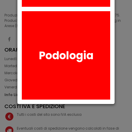
Produzione di siliconi medicali e industriali in Arese (MI) dal 1975.
Production of medical and industrial silicones. Manufacturing in
Arese (MI) since 1975.
ORARIO
Podologia
Lunedì: 08:30 - 12:30, 14:00 - 17:45
Martedì: 08:30 - 12:30, 14:00 - 17:00
Mercoledì: 08:30 - 12:30, 14:00 - 17:00
Giovedì: 09:30 - 12:30, 14:00 - 17:00
Venerdì: 08:30 - 12:30, 14:00 - 17:00
Info Line: +39 02 93581452
COSTI IVA E SPEDIZIONE
Tutti i costi del sito sono IVA esclusa
Eventuali costi di spedizione vengono calcolati in fase di