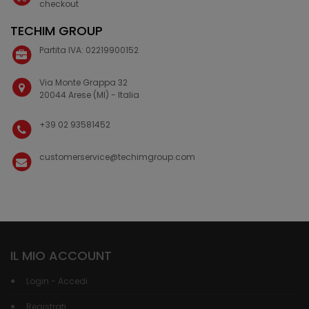
checkout
TECHIM GROUP
Partita IVA: 02219900152
Via Monte Grappa 32
20044 Arese (MI) - Italia
+39 02 93581452
customerservice@techimgroup.com
IL MIO ACCOUNT
Login - Accedi
Registrati