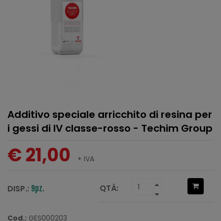
Additivo speciale arricchito di resina per
i gessi di IV classe-rosso - Techim Group
€ 21,00
+ IVA
QTÀ:
DISP.:
9pz.
Cod.:
GES000203