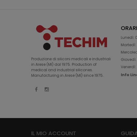
ORAR
Lunedì: 0
Martedì: 
Mercoledì
Produzione di siliconi medicali e industriali
Giovedì: 
in Arese (MI) dal 1975. Production of
Venerdì: 
medical and industrial silicones.
Info Li
Manufacturing in Arese (MI) since 1975.
IL MIO ACCOUNT
GUIDA