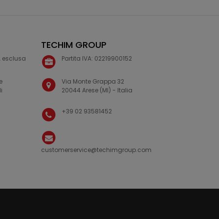
TECHIM GROUP
VA esclusa
Partita IVA: 02219900152
e
Via Monte Grappa 32
i
20044 Arese (MI) - Italia
+39 02 93581452
customerservice@techimgroup.com