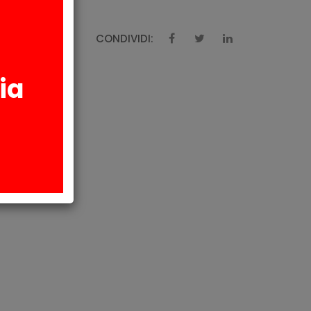
CONDIVIDI:
ia
AZIONI