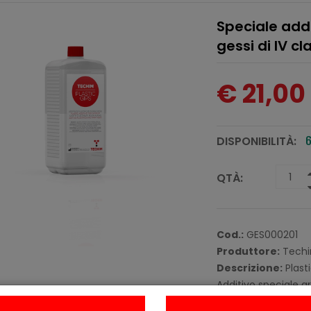
Speciale addit
gessi di IV c
€ 21,00
DISPONIBILITÀ:
6
QTÀ:
Cod.:
GES000201
Produttore:
Techi
Descrizione:
Plasti
Additivo speciale arr
Sostituisce l`acqua 