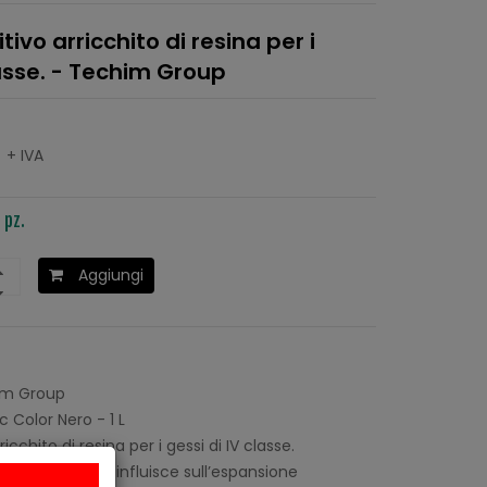
ivo arricchito di resina per i
lasse. - Techim Group
+ IVA
 pz.
Aggiungi
m Group
c Color Nero - 1 L
icchito di resina per i gessi di IV classe.
distillata e non influisce sull’espansione