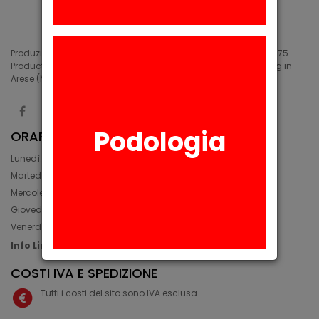
Produzione di siliconi medicali e industriali in Arese (MI) dal 1975.
Production of medical and industrial silicones. Manufacturing in
Arese (MI) since 1975.
Podologia
ORARIO
Lunedì: 08:30 - 12:30, 14:00 - 17:45
Martedì: 08:30 - 12:30, 14:00 - 17:00
Mercoledì: 08:30 - 12:30, 14:00 - 17:00
Giovedì: 09:30 - 12:30, 14:00 - 17:00
Venerdì: 08:30 - 12:30, 14:00 - 17:00
Info Line: +39 02 93581452
COSTI IVA E SPEDIZIONE
Tutti i costi del sito sono IVA esclusa