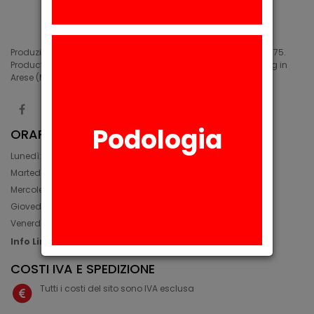
Produzione di siliconi medicali e industriali in Arese (MI) dal 1975.
Production of medical and industrial silicones. Manufacturing in
Arese (MI) since 1975.
Podologia
ORARIO
Lunedì: 08:30 - 12:30, 14:00 - 17:45
Martedì: 08:30 - 12:30, 14:00 - 17:00
Mercoledì: 08:30 - 12:30, 14:00 - 17:00
Giovedì: 09:30 - 12:30, 14:00 - 17:00
Venerdì: 08:30 - 12:30, 14:00 - 17:00
Info Line: +39 02 93581452
COSTI IVA E SPEDIZIONE
Tutti i costi del sito sono IVA esclusa