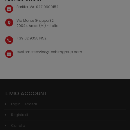
Partita IVA: 02219900152
Via Monte Grappa 32
20044 Arese (MI) - Italia
+39 02 93581452
customerservice@techimgroup.com
IL MIO ACCOUNT
Login - Accedi
Registrati
Carrello