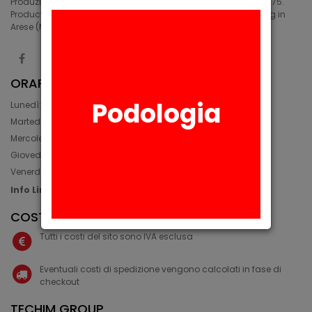
Produzione di siliconi medicali e industriali in Arese (MI) dal 1975.
Production of medical and industrial silicones. Manufacturing in
Arese (MI) since 1975.
ORARIO
Podologia
Lunedì: 08:30 - 12:30, 14:00 - 17:45
Martedì: 08:30 - 12:30, 14:00 - 17:00
Mercoledì: 08:30 - 12:30, 14:00 - 17:00
Giovedì: 09:30 - 12:30, 14:00 - 17:00
Venerdì: 08:30 - 12:30, 14:00 - 17:00
Info Line: +39 02 93581452
COSTI IVA E SPEDIZIONE
Tutti i costi del sito sono IVA esclusa
Eventuali costi di spedizione vengono calcolati in fase di
checkout
TECHIM GROUP