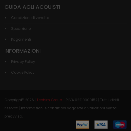
GUIDA AGLI ACQUISTI
Condizioni di vendita
Spedizione
Pagamenti
INFORMAZIONI
Privacy Policy
Cookie Policy
©
Copyright
2026 |
Techim Group
- P.IVA 02219900152 | Tutti i diritti
riservati | Informazioni e condizioni soggette a variazioni senza
preavviso.