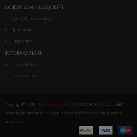
GUIDA AGLI ACQUISTI
Condizioni di vendita
Spedizione
Pagamenti
INFORMAZIONI
Privacy Policy
Cookie Policy
©
Copyright
2026 |
Techim Group
- P.IVA 02219900152 | Tutti i diritti
riservati | Informazioni e condizioni soggette a variazioni senza
preavviso.