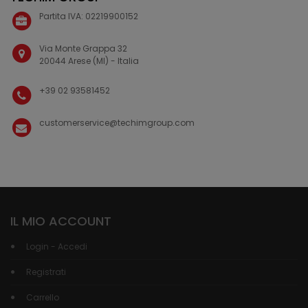
Partita IVA: 02219900152
Via Monte Grappa 32
20044 Arese (MI) - Italia
+39 02 93581452
customerservice@techimgroup.com
IL MIO ACCOUNT
Login - Accedi
Registrati
Carrello