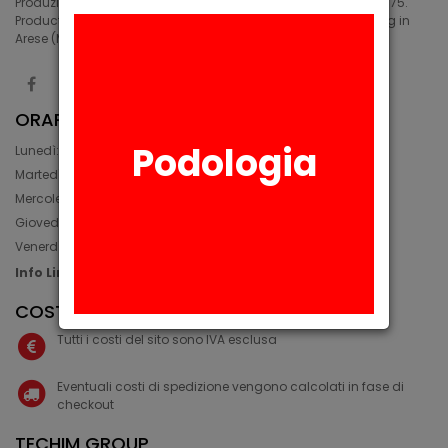
Produzione di siliconi medicali e industriali in Arese (MI) dal 1975.
Production of medical and industrial silicones. Manufacturing in
Arese (MI) since 1975.
ORARIO
Podologia
Lunedì: 08:30 - 12:30, 14:00 - 17:45
Martedì: 08:30 - 12:30, 14:00 - 17:00
Mercoledì: 08:30 - 12:30, 14:00 - 17:00
Giovedì: 09:30 - 12:30, 14:00 - 17:00
Venerdì: 08:30 - 12:30, 14:00 - 17:00
Info Line: +39 02 93581452
COSTI IVA E SPEDIZIONE
Tutti i costi del sito sono IVA esclusa
Eventuali costi di spedizione vengono calcolati in fase di
checkout
TECHIM GROUP