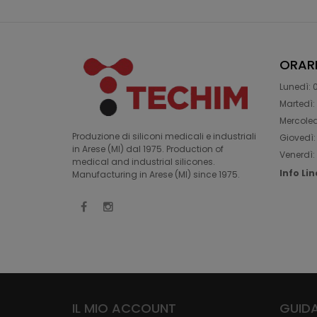
ORAR
Lunedì: 0
Martedì: 
Mercoledì
Produzione di siliconi medicali e industriali
Giovedì: 
in Arese (MI) dal 1975. Production of
Venerdì: 
medical and industrial silicones.
Info Li
Manufacturing in Arese (MI) since 1975.
IL MIO ACCOUNT
GUIDA