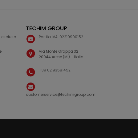
TECHIM GROUP
VA esclusa
Partita IVA: 02219900152
e
Via Monte Grappa 32
i
20044 Arese (MI) - Italia
+39 02 93581452
customerservice@techimgroup.com