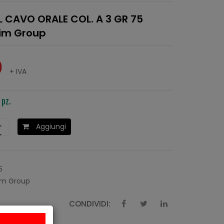
L CAVO ORALE COL. A 3 GR 75
im Group
0
+ IVA
 pz.
Aggiungi
5
m Group
CONDIVIDI: