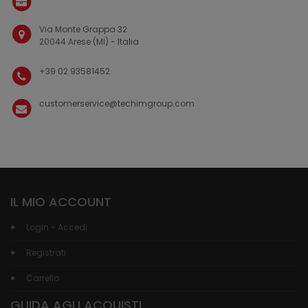
Via Monte Grappa 32
20044 Arese (MI) - Italia
+39 02 93581452
customerservice@techimgroup.com
IL MIO ACCOUNT
Login - Accedi
Registrati
Carrello
GUIDA AGLI ACQUISTI