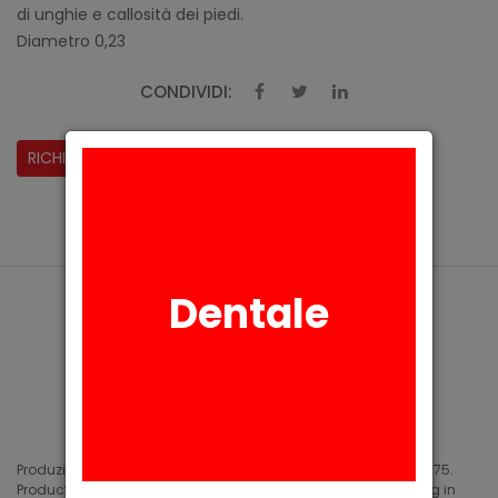
di unghie e callosità dei piedi.
Diametro 0,23
CONDIVIDI:
RICHIESTA INFORMAZIONI
Dentale
Produzione di siliconi medicali e industriali in Arese (MI) dal 1975.
Production of medical and industrial silicones. Manufacturing in