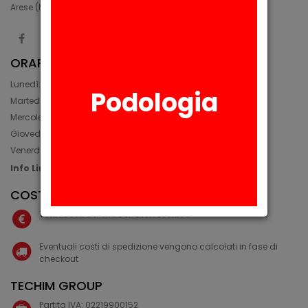
Arese (MI) since 1975.
ORARIO
Lunedì: 08:30 - 12:30, 14:00 - 17:45
Podologia
Martedì: 08:30 - 12:30, 14:00 - 17:00
Mercoledì: 08:30 - 12:30, 14:00 - 17:00
Giovedì: 09:30 - 12:30, 14:00 - 17:00
Venerdì: 08:30 - 12:30, 14:00 - 17:00
Info Line: +39 02 93581452
COSTI IVA E SPEDIZIONE
Tutti i costi del sito sono IVA esclusa
Eventuali costi di spedizione vengono calcolati in fase di
checkout
TECHIM GROUP
Partita IVA: 02219900152