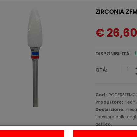
ZIRCONIA ZF
€ 26,6
DISPONIBILITÀ:
1
QTÀ:
Cod.:
PODFREZFM00
Produttore:
Techi
Descrizione:
Fresa 
spessore delle unghi
acrilico.
Offre un'ottima pre