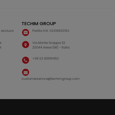
TECHIM GROUP
VA esclusa
Partita IVA: 02219900152
e
Via Monte Grappa 32
i
20044 Arese (MI) - Italia
+39 02 93581452
customerservice@techimgroup.com