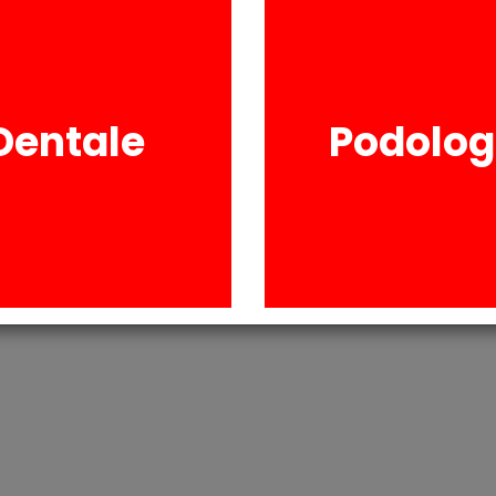
durata.
Sterilizzabile in aut
Diametro 0,6 mm
Dentale
Podolog
RICHIESTA INFORM