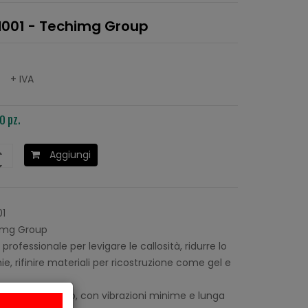
M001 - Techimg Group
0
+ IVA
0 pz.
Aggiungi
1
mg Group
professionale per levigare le callosità, ridurre lo
e, rifinire materiali per ricostruzione come gel e
cisione di taglio, con vibrazioni minime e lunga