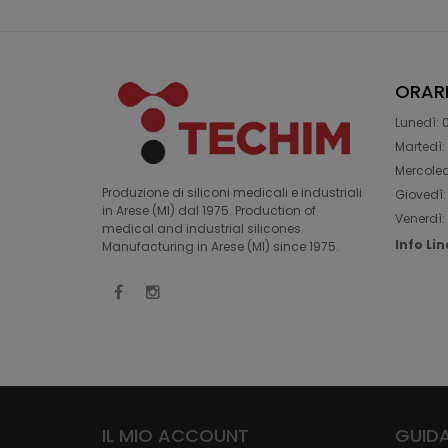
ORAR
Lunedì: 0
Martedì: 
Mercoledì
Produzione di siliconi medicali e industriali
Giovedì: 
in Arese (MI) dal 1975. Production of
Venerdì: 
medical and industrial silicones.
Info Li
Manufacturing in Arese (MI) since 1975.
IL MIO ACCOUNT
GUIDA