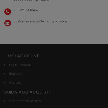
+39 02 93581452
customerservice@techimgroup.com
IL MIO ACCOUNT
Login - Accedi
Registrati
Carrello
GUIDA AGLI ACQUISTI
Condizioni di vendita