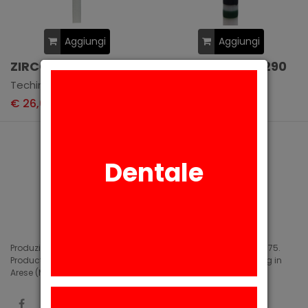
Aggiungi
Aggiungi
ZIRCONIA ZSCM143
ZIRCONIA ZSCM290
Techimg Group
Techimg Group
€ 26,60
€ 26,60
+ IVA
+ IVA
Dentale
Produzione di siliconi medicali e industriali in Arese (MI) dal 1975.
Production of medical and industrial silicones. Manufacturing in
Arese (MI) since 1975.