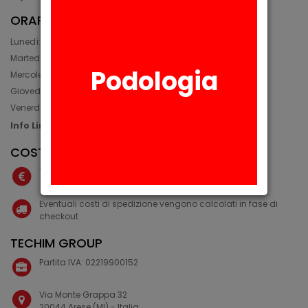
ORARIO
Lunedì: 08:30 - 12:30, 14:00 - 17:45
Martedì: 08:30 - 12:30, 14:00 - 17:00
Podologia
Mercoledì: 08:30 - 12:30, 14:00 - 17:00
Giovedì: 09:30 - 12:30, 14:00 - 17:00
Venerdì: 08:30 - 12:30, 14:00 - 17:00
Info Line: +39 02 93581452
COSTI IVA E SPEDIZIONE
Tutti i costi del sito sono IVA esclusa
Eventuali costi di spedizione vengono calcolati in fase di
checkout
TECHIM GROUP
Partita IVA: 02219900152
Via Monte Grappa 32
20044 Arese (MI) - Italia