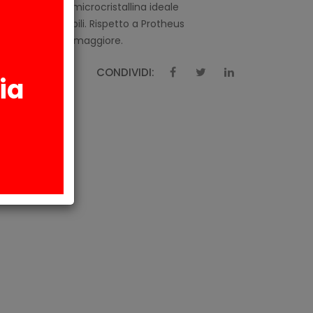
a poliammide microcristallina ideale
di protesi flessibili. Rispetto a Protheus
ta un’elasticità maggiore.
CONDIVIDI:
ia
AZIONI