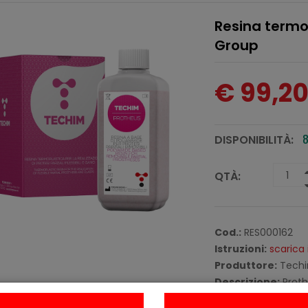
Resina termop
Group
€ 99,2
DISPONIBILITÀ:
8
QTÀ:
Cod.:
RES000162
Istruzioni:
scarica 
Produttore:
Techi
Descrizione:
Proth
Materiale termopla