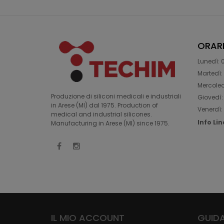
ORAR
Lunedì: 0
Martedì: 
Mercoledì
Produzione di siliconi medicali e industriali
Giovedì: 
in Arese (MI) dal 1975. Production of
Venerdì: 
medical and industrial silicones.
Info Li
Manufacturing in Arese (MI) since 1975.
IL MIO ACCOUNT
GUIDA