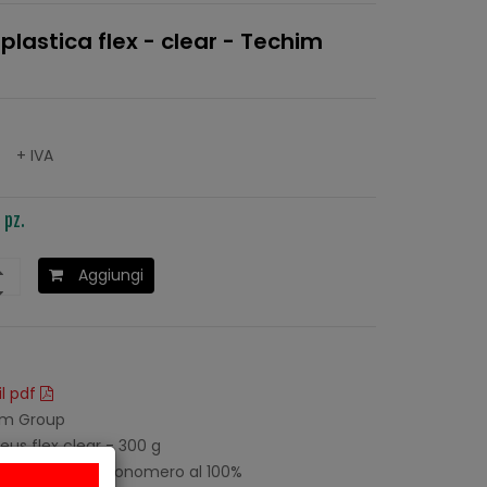
lastica flex - clear - Techim
0
+ IVA
 pz.
Aggiungi
il pdf
m Group
eus flex clear - 300 g
stico privo di monomero al 100%