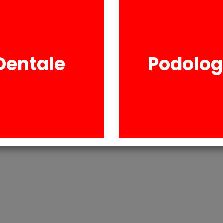
PROTHEUS FLEX è un
per la realizzazione 
tradizionale presen
Dentale
Podolog
RICHIESTA INFORM