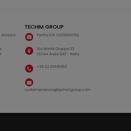
TECHIM GROUP
VA esclusa
Partita IVA: 02219900152
e
Via Monte Grappa 32
i
20044 Arese (MI) - Italia
+39 02 93581452
customerservice@techimgroup.com