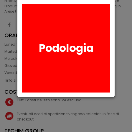
Produzione di siliconi medicali e industriali in Arese (MI) dal 1975.
Production of medical and industrial silicones. Manufacturing in
Arese (MI) since 1975.
ORARIO
Podologia
Lunedì: 08:30 - 12:30, 14:00 - 17:45
Martedì: 08:30 - 12:30, 14:00 - 17:00
Mercoledì: 08:30 - 12:30, 14:00 - 17:00
Giovedì: 09:30 - 12:30, 14:00 - 17:00
Venerdì: 08:30 - 12:30, 14:00 - 17:00
Info Line: +39 02 93581452
COSTI IVA E SPEDIZIONE
Tutti i costi del sito sono IVA esclusa
Eventuali costi di spedizione vengono calcolati in fase di
checkout
TECHIM GROUP