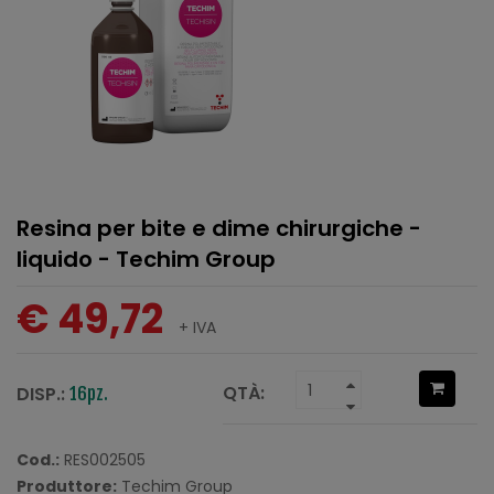
Resina per bite e dime chirurgiche -
liquido - Techim Group
€ 49,72
+ IVA
QTÀ:
DISP.:
16pz.
Cod.:
RES002505
Produttore:
Techim Group