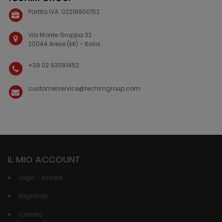
Partita IVA: 02219900152
Via Monte Grappa 32
20044 Arese (MI) - Italia
+39 02 93581452
customerservice@techimgroup.com
IL MIO ACCOUNT
Login - Accedi
Registrati
Carrello