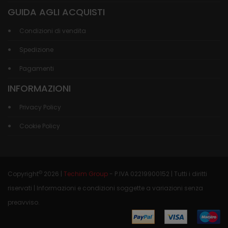
GUIDA AGLI ACQUISTI
Condizioni di vendita
Spedizione
Pagamenti
INFORMAZIONI
Privacy Policy
Cookie Policy
©
Copyright
2026 |
Techim Group
- P.IVA 02219900152 | Tutti i diritti
riservati | Informazioni e condizioni soggette a variazioni senza
preavviso.