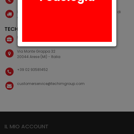
Eventuali costi di spedizione vengono calcolati in fase di
checkout
TECHIM GROUP
Partita IVA: 02219900152
Via Monte Grappa 32
20044 Arese (MI) - Italia
+39 02 93581452
customerservice@techimgroup.com
IL MIO ACCOUNT