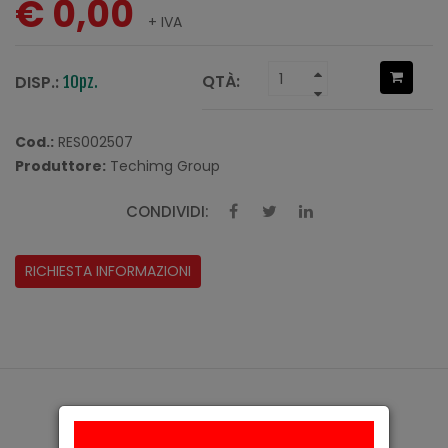
€ 0,00
+ IVA
QTÀ:
DISP.:
10pz.
Cod.:
RES002507
Produttore:
Techimg Group
CONDIVIDI:
RICHIESTA INFORMAZIONI