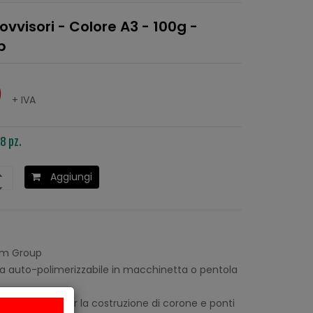
ovvisori - Colore A3 - 100g -
p
0
+ IVA
8 pz.
Aggiungi
m Group
a auto-polimerizzabile in macchinetta o pentola
temperatura per la costruzione di corone e ponti