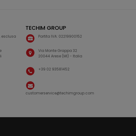
TECHIM GROUP
VA esclusa
Partita IVA: 02219900152
e
Via Monte Grappa 32
i
20044 Arese (MI) - Italia
+39 02 93581452
customerservice@techimgroup.com