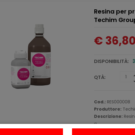
Resina per pr
Techim Grou
€ 36,8
DISPONIBILITÀ:
3
QTÀ:
Cod.:
RES000008
Produttore:
Techi
Descrizione:
Resin
a
pressione a bassa 