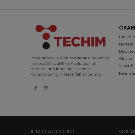
ORAR
Lunedì: 0
Martedì: 
Mercoledì
Produzione di siliconi medicali e industriali
Giovedì: 
in Arese (MI) dal 1975. Production of
Venerdì: 
medical and industrial silicones.
Info Li
Manufacturing in Arese (MI) since 1975.
IL MIO ACCOUNT
GUIDA