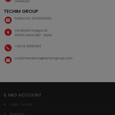
checkout
TECHIM GROUP
Partita IVA: 02219900152
Via Monte Grappa 32
20044 Arese (MI) - Italia
+39 02 93581452
customerservice@techimgroup.com
IL MIO ACCOUNT
Login - Accedi
Registrati