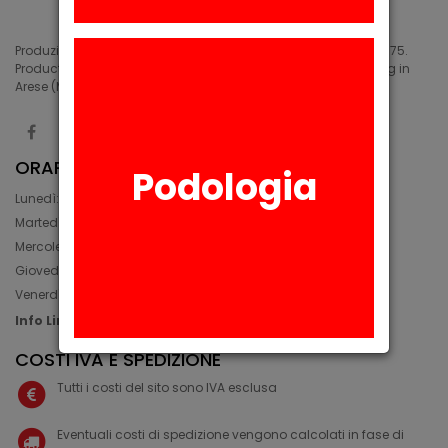
Produzione di siliconi medicali e industriali in Arese (MI) dal 1975.
Production of medical and industrial silicones. Manufacturing in
Arese (MI) since 1975.
ORARIO
Podologia
Lunedì: 08:30 - 12:30, 14:00 - 17:45
Martedì: 08:30 - 12:30, 14:00 - 17:00
Mercoledì: 08:30 - 12:30, 14:00 - 17:00
Giovedì: 09:30 - 12:30, 14:00 - 17:00
Venerdì: 08:30 - 12:30, 14:00 - 17:00
Info Line: +39 02 93581452
COSTI IVA E SPEDIZIONE
Tutti i costi del sito sono IVA esclusa
Eventuali costi di spedizione vengono calcolati in fase di