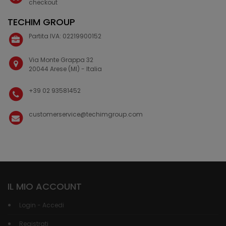
checkout
TECHIM GROUP
Partita IVA: 02219900152
Via Monte Grappa 32
20044 Arese (MI) - Italia
+39 02 93581452
customerservice@techimgroup.com
IL MIO ACCOUNT
Login - Accedi
Registrati