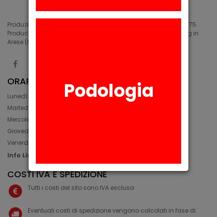
Produzione di siliconi medicali e industriali in Arese (MI) dal 1975.
Production of medical and industrial silicones. Manufacturing in
Arese (MI) since 1975.
ORARIO
Podologia
Lunedì: 08:30 - 12:30, 14:00 - 17:45
Martedì: 08:30 - 12:30, 14:00 - 17:00
Mercoledì: 08:30 - 12:30, 14:00 - 17:00
Giovedì: 09:30 - 12:30, 14:00 - 17:00
Venerdì: 08:30 - 12:30, 14:00 - 17:00
Info Line: +39 02 93581452
COSTI IVA E SPEDIZIONE
Tutti i costi del sito sono IVA esclusa
Eventuali costi di spedizione vengono calcolati in fase di