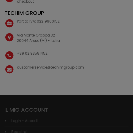
checkout
TECHIM GROUP
Partita IVA: 02219900152
Via Monte Grappa 32
20044 Arese (MI) - Italia
+39 02 93581452
customerservice@techimgroup.com
IL MIO ACCOUNT
Login - Accedi
Registrati