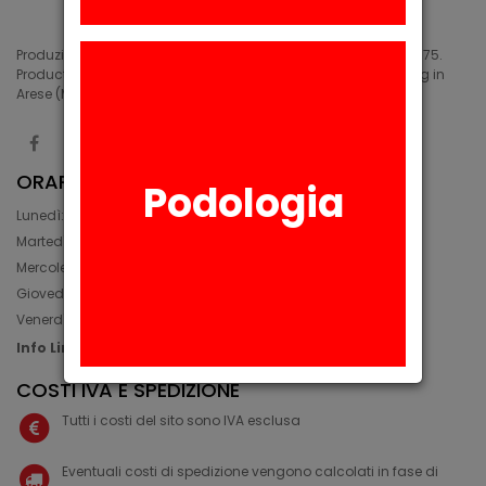
Produzione di siliconi medicali e industriali in Arese (MI) dal 1975.
Production of medical and industrial silicones. Manufacturing in
Arese (MI) since 1975.
ORARIO
Podologia
Lunedì: 08:30 - 12:30, 14:00 - 17:45
Martedì: 08:30 - 12:30, 14:00 - 17:00
Mercoledì: 08:30 - 12:30, 14:00 - 17:00
Giovedì: 09:30 - 12:30, 14:00 - 17:00
Venerdì: 08:30 - 12:30, 14:00 - 17:00
Info Line: +39 02 93581452
COSTI IVA E SPEDIZIONE
Tutti i costi del sito sono IVA esclusa
Eventuali costi di spedizione vengono calcolati in fase di