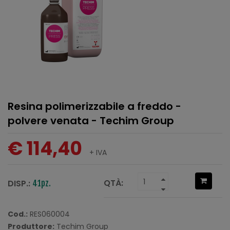
Resina polimerizzabile a freddo -
polvere venata - Techim Group
€ 114,40
+ IVA
QTÀ:
DISP.:
41pz.
Cod.:
RES060004
Produttore:
Techim Group