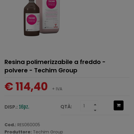
Resina polimerizzabile a freddo -
polvere - Techim Group
€ 114,40
+ IVA
QTÀ:
DISP.:
16pz.
Cod.:
RES060005
Produttore:
Techim Group