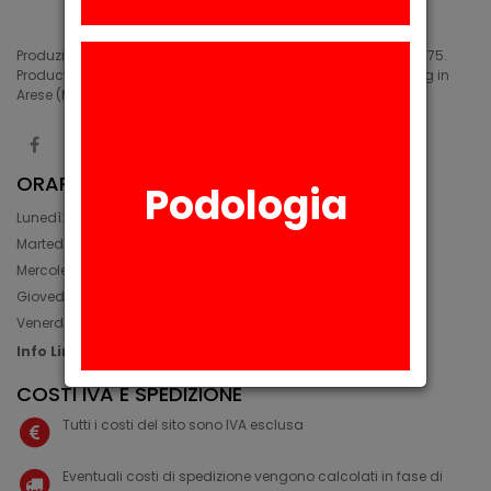
Produzione di siliconi medicali e industriali in Arese (MI) dal 1975.
Production of medical and industrial silicones. Manufacturing in
Arese (MI) since 1975.
ORARIO
Podologia
Lunedì: 08:30 - 12:30, 14:00 - 17:45
Martedì: 08:30 - 12:30, 14:00 - 17:00
Mercoledì: 08:30 - 12:30, 14:00 - 17:00
Giovedì: 09:30 - 12:30, 14:00 - 17:00
Venerdì: 08:30 - 12:30, 14:00 - 17:00
Info Line: +39 02 93581452
COSTI IVA E SPEDIZIONE
Tutti i costi del sito sono IVA esclusa
Eventuali costi di spedizione vengono calcolati in fase di