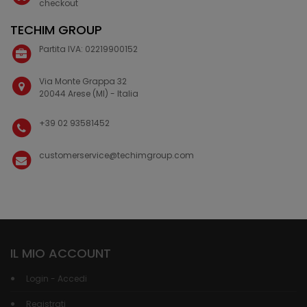
checkout
TECHIM GROUP
Partita IVA: 02219900152
Via Monte Grappa 32
20044 Arese (MI) - Italia
+39 02 93581452
customerservice@techimgroup.com
IL MIO ACCOUNT
Login - Accedi
Registrati