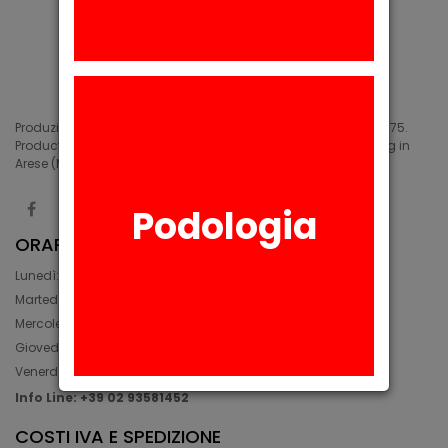
Produzione di siliconi medicali e industriali in Arese (MI) dal 1975.
Production of medical and industrial silicones. Manufacturing in
Arese (MI) since 1975.
Podologia
ORARIO
Lunedì: 08:30 - 12:30, 14:00 - 17:45
Martedì: 08:30 - 12:30, 14:00 - 17:00
Mercoledì: 08:30 - 12:30, 14:00 - 17:00
Giovedì: 09:30 - 12:30, 14:00 - 17:00
Venerdì: 08:30 - 12:30, 14:00 - 17:00
Info Line: +39 02 93581452
COSTI IVA E SPEDIZIONE