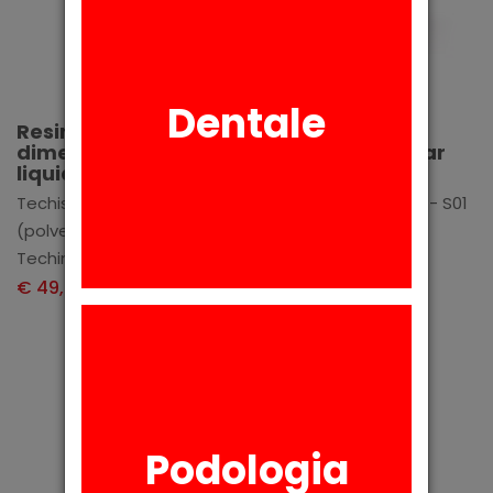
Aggiungi
Aggiungi
Dentale
Resina per bite e
Resina per
dime chirurgiche -
provvisori - Clear
liquido
S01 - 100g
Techisin liquido - 500ml
Projet Polvere Clear - S01
(polvere non inclusa)
- 100g
Techim Group
Techim Group
€ 49,72
€ 36,80
+ IVA
+ IVA
Podologia