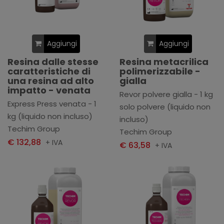
Aggiungi
Aggiungi
Resina dalle stesse
Resina metacrilica
caratteristiche di
polimerizzabile -
una resina ad alto
gialla
impatto - venata
Revor polvere gialla - 1 kg
Express Press venata - 1
solo polvere (liquido non
kg (liquido non incluso)
incluso)
Techim Group
Techim Group
€ 132,88
+ IVA
€ 63,58
+ IVA