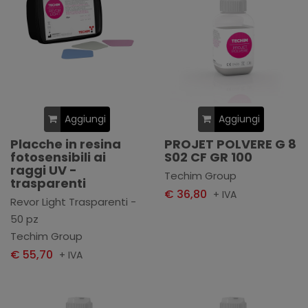
Aggiungi
Aggiungi
Placche in resina
PROJET POLVERE G 8
fotosensibili ai
S02 CF GR 100
raggi UV -
Techim Group
trasparenti
€ 36,80
+ IVA
Revor Light Trasparenti -
50 pz
Techim Group
€ 55,70
+ IVA