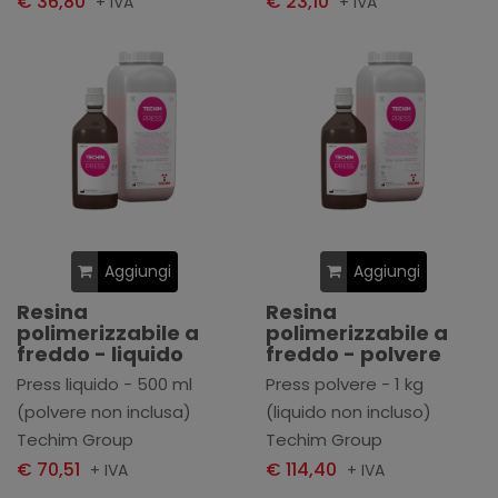
€ 36,80
€ 23,10
+ IVA
+ IVA
Aggiungi
Aggiungi
Resina
Resina
polimerizzabile a
polimerizzabile a
freddo - liquido
freddo - polvere
Press liquido - 500 ml
Press polvere - 1 kg
(polvere non inclusa)
(liquido non incluso)
Techim Group
Techim Group
€ 70,51
€ 114,40
+ IVA
+ IVA