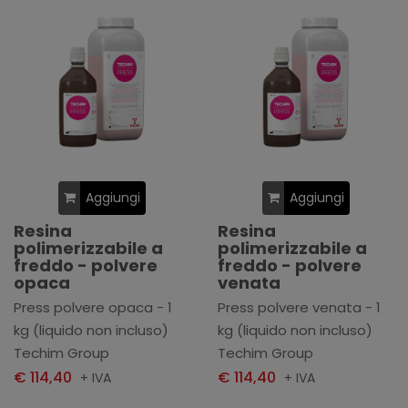
Aggiungi
Aggiungi
Resina
Resina
polimerizzabile a
polimerizzabile a
freddo - polvere
freddo - polvere
opaca
venata
Press polvere opaca - 1
Press polvere venata - 1
kg (liquido non incluso)
kg (liquido non incluso)
Techim Group
Techim Group
€ 114,40
€ 114,40
+ IVA
+ IVA