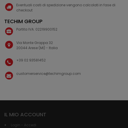
Eventuali costi di spedizione vengono calcolati in fase di
checkout
TECHIM GROUP
Partita IVA: 02219900152
Via Monte Grappa 32
20044 Arese (MI) - Italia
+39 02 93581452
customerservice@techimgroup.com
IL MIO ACCOUNT
Login - Accedi