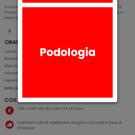
Produzione di siliconi medicali e industriali in Arese (MI) dal 1975.
Production of medical and industrial silicones. Manufacturing in
Arese (MI) since 1975.
ORARIO
Podologia
Lunedì: 08:30 - 12:30, 14:00 - 17:45
Martedì: 08:30 - 12:30, 14:00 - 17:00
Mercoledì: 08:30 - 12:30, 14:00 - 17:00
Giovedì: 09:30 - 12:30, 14:00 - 17:00
Venerdì: 08:30 - 12:30, 14:00 - 17:00
Info Line: +39 02 93581452
COSTI IVA E SPEDIZIONE
Tutti i costi del sito sono IVA esclusa
Eventuali costi di spedizione vengono calcolati in fase di
checkout