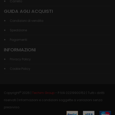
Carrello
GUIDA AGLI ACQUISTI
Condizioni di vendita
Spedizione
Pagamenti
INFORMAZIONI
Privacy Policy
Cookie Policy
©
Copyright
2026 |
Techim Group
- P.IVA 02219900152 | Tutti i diritti
riservati | Informazioni e condizioni soggette a variazioni senza
preavviso.