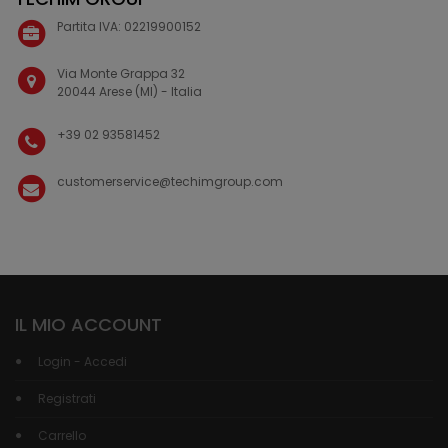
Partita IVA: 02219900152
Via Monte Grappa 32
20044 Arese (MI) - Italia
+39 02 93581452
customerservice@techimgroup.com
IL MIO ACCOUNT
Login - Accedi
Registrati
Carrello