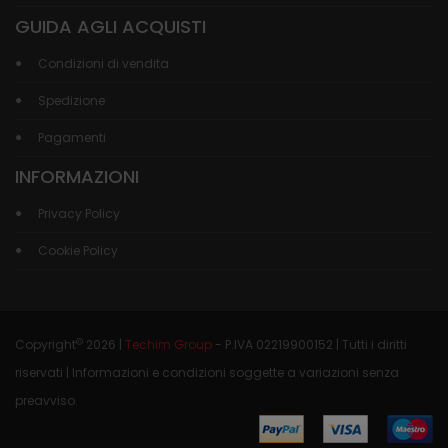
GUIDA AGLI ACQUISTI
Condizioni di vendita
Spedizione
Pagamenti
INFORMAZIONI
Privacy Policy
Cookie Policy
©
Copyright
2026 |
Techim Group
- P.IVA 02219900152 | Tutti i diritti
riservati | Informazioni e condizioni soggette a variazioni senza
preavviso.