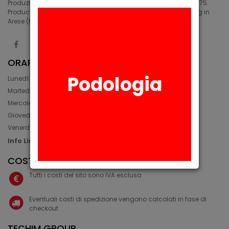
Produzione di siliconi medicali e industriali in Arese (MI) dal 1975.
Production of medical and industrial silicones. Manufacturing in
Arese (MI) since 1975.
ORARIO
Podologia
Lunedì: 08:30 - 12:30, 14:00 - 17:45
Martedì: 08:30 - 12:30, 14:00 - 17:00
Mercoledì: 08:30 - 12:30, 14:00 - 17:00
Giovedì: 09:30 - 12:30, 14:00 - 17:00
Venerdì: 08:30 - 12:30, 14:00 - 17:00
Info Line: +39 02 93581452
COSTI IVA E SPEDIZIONE
Tutti i costi del sito sono IVA esclusa
Eventuali costi di spedizione vengono calcolati in fase di
checkout
TECHIM GROUP